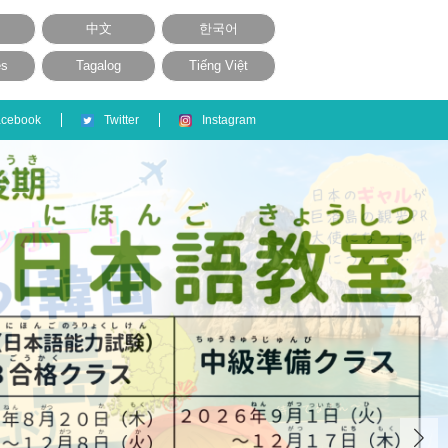
中文
한국어
ês
Tagalog
Tiếng Việt
acebook
Twitter
Instagram