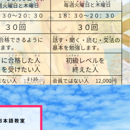
2
/
15