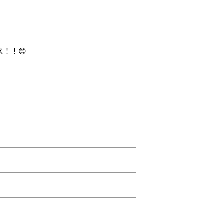
！！😊
）