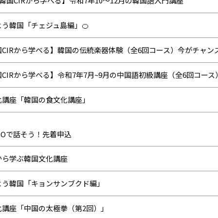
韓国CIRから学べる】令和7年10～12月の韓国語入門講座
よう韓国「チェジュ島編」🍊
国CIRから学べる】韓国の伝統楽器体験（全6回コース）今がチャンス
CIRから学べる】令和7年7月~9月の中国語初級講座（全6回コース
化講座「韓国の食文化講座」
EIGOで話そう！先着申込
から学ぶ韓国文化講座
よう韓国「キョンサンブクド編」
化講座「中国の太極拳（第2回）」