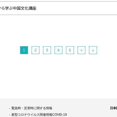
から学ぶ中国文化講座
1
2
3
4
5
>
»
緊急時・災害時に関する情報
日本
新型コロナウイルス関連情報COVID-19