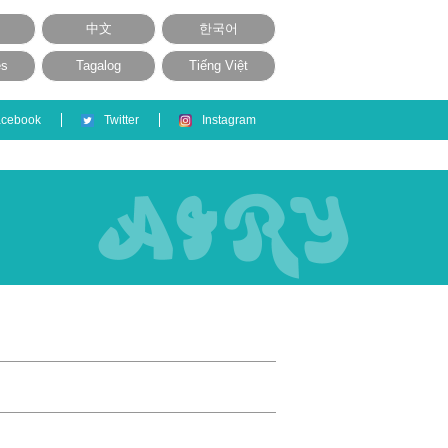
中文
한국어
ês
Tagalog
Tiếng Việt
acebook
Twitter
Instagram