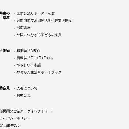
共生の
国際交流サポーター制度
・制度
民間国際交流団体活動推進支援制度
出前講座
外国につながる子どもの支援
Y出版物
機関誌『AIRY』
情報誌『Face To Face』
やさしい日本語
やまがた生活サポートブック
助会員
入会について
賛助会員
係機関のご紹介（ダイレクトリー）
ライバシーポリシー
ICA山形デスク