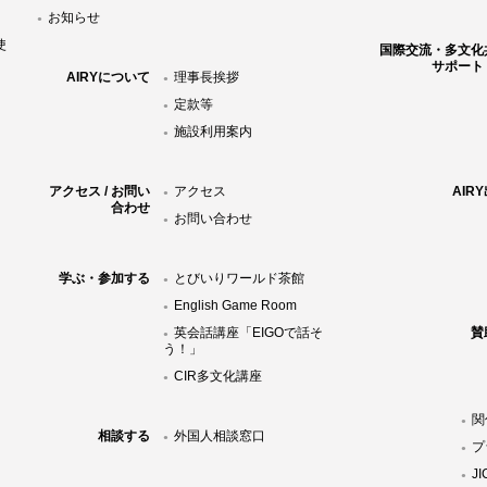
お知らせ
使
国際交流・多文化
サポート
AIRYについて
理事長挨拶
定款等
施設利用案内
アクセス / お問い
アクセス
AIR
合わせ
お問い合わせ
学ぶ・参加する
とびいりワールド茶館
English Game Room
英会話講座「EIGOで話そ
賛
う！」
CIR多文化講座
関
相談する
外国人相談窓口
プ
J