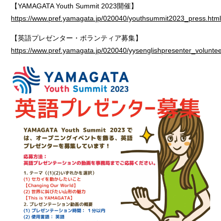
【YAMAGATA Youth Summit 2023開催】
https://www.pref.yamagata.jp/020040/youthsummit2023_press.htm
【英語プレゼンター・ボランティア募集】
https://www.pref.yamagata.jp/020040/yysenglishpresenter_voluntee