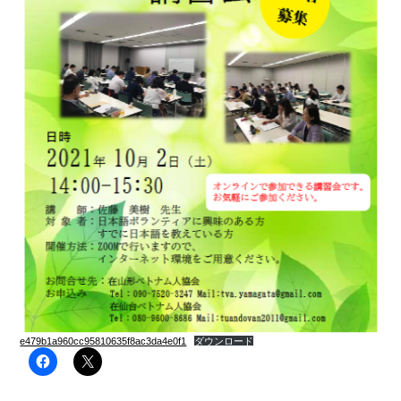
e479b1a960cc95810635f8ac3da4e0f1
ダウンロード