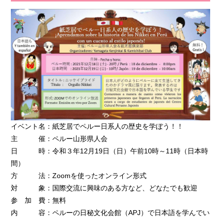
イベント名：紙芝居でペルー日系人の歴史を学ぼう！！
主 催：ペルー山形県人会
日 時：令和３年12月19日（日）午前10時～11時（日本時
間）
方 法：Zoomを使ったオンライン形式
対 象：国際交流に興味のある方など、どなたでも歓迎
参 加 費：無料
内 容：ペルーの日秘文化会館（APJ）で日本語を学んでい