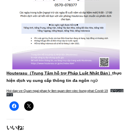
Houterasu（Trung Tâm hỗ trợ Pháp Luật Nhật Bản）
thực
hiện dịch vụ cung cấp thông tin đa ngôn
ngữ
Hoi-dap-ve-Quan-ngai-phap-ly-lien-quan-den-viec-bung-phat-Covid-19
ダウンロ
ード
いいね: