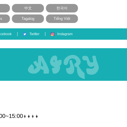
中文
한국어
ês
Tagalog
Tiếng Việt
acebook
Twitter
Instagram
:00~15:00
👨👩👨👩