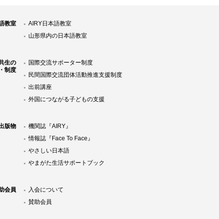
語教室
AIRY日本語教室
山形県内の日本語教室
共生の
国際交流サポーター制度
・制度
民間国際交流団体活動推進支援制度
出前講座
外国につながる子どもの支援
Y出版物
機関誌『AIRY』
情報誌『Face To Face』
やさしい日本語
やまがた生活サポートブック
助会員
入会について
賛助会員