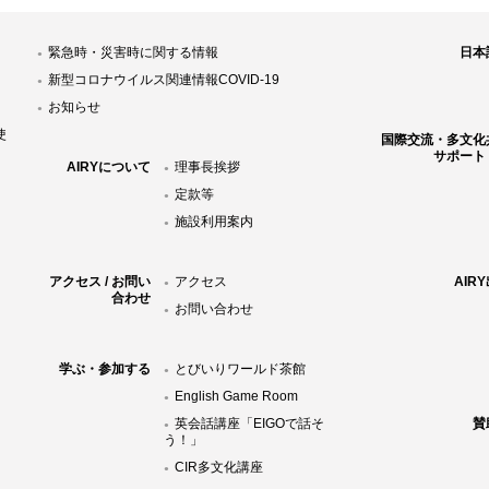
緊急時・災害時に関する情報
日本
新型コロナウイルス関連情報COVID-19
お知らせ
使
国際交流・多文化
サポート
AIRYについて
理事長挨拶
定款等
施設利用案内
アクセス / お問い
アクセス
AIR
合わせ
お問い合わせ
学ぶ・参加する
とびいりワールド茶館
English Game Room
英会話講座「EIGOで話そ
賛
う！」
CIR多文化講座