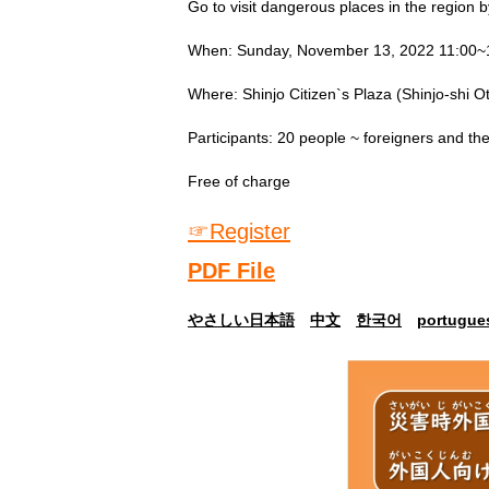
Go to visit dangerous places in the region b
When: Sunday, November 13, 2022 11:00~
Where: Shinjo Citizen`s Plaza (Shinjo-shi 
Participants: 20 people ~ foreigners and the
Free of charge
☞Register
PDF File
やさしい日本語
中文
한국어
portugue