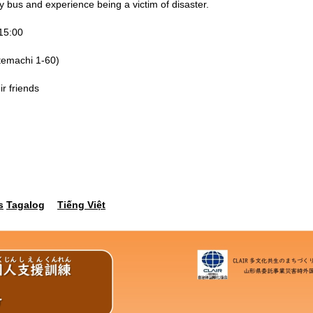
y bus and experience being a victim of disaster.
15:00
Otemachi 1-60)
ir friends
s
Tagalog
Tiếng Việt