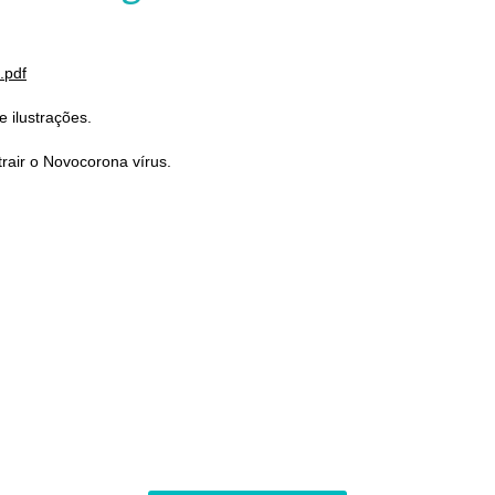
.pdf
 ilustrações.
rair o Novocorona vírus.