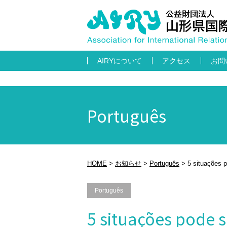
AIRYについて
アクセス
お問
Português
HOME
>
お知らせ
>
Português
>
5 situações 
Português
5 situações pode 