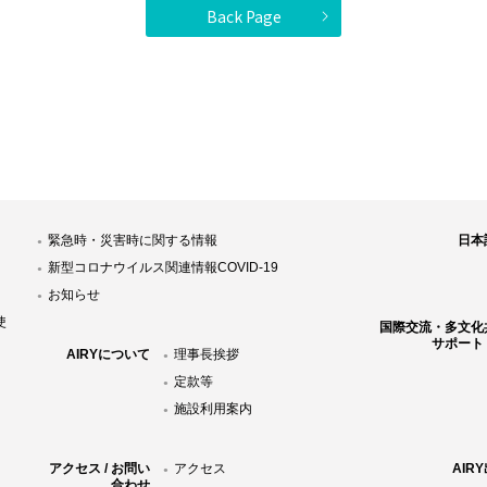
Back Page
緊急時・災害時に関する情報
日本
新型コロナウイルス関連情報COVID-19
お知らせ
使
国際交流・多文化
サポート
AIRYについて
理事長挨拶
定款等
施設利用案内
アクセス / お問い
アクセス
AIR
合わせ