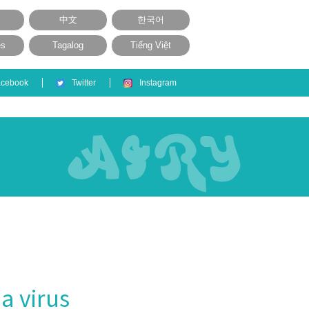
中文
한국어
ês
Tagalog
Tiếng Việt
acebook
Twitter
Instagram
a virus