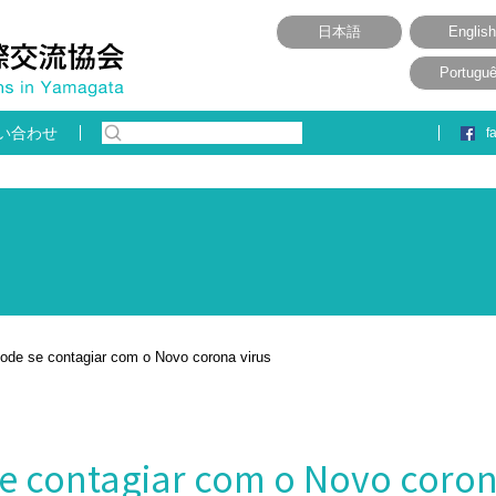
日本語
English
Portugu
い合わせ
f
pode se contagiar com o Novo corona virus
se contagiar com o Novo coron