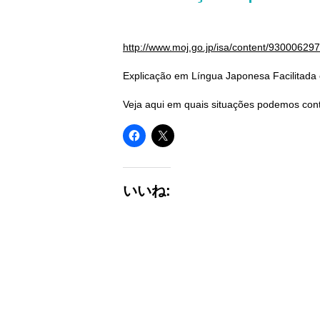
http://www.moj.go.jp/isa/content/930006297
Explicação em Língua Japonesa Facilitada e
Veja aqui em quais situações podemos cont
いいね: