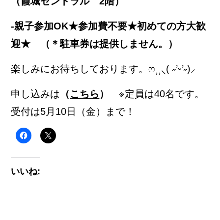
（霞城セントラル 2階）
‐親子参加OK★参加費不要★初めての方大歓
迎★ （＊駐車券は提供しません。）
楽しみにお待ちしております。ෆ⸒⸒⸜( ˶’ᵕ’˶)⸝
申し込みは
（
こちら
）
※定員は40名です。
受付は5月10日（金）まで！
いいね: