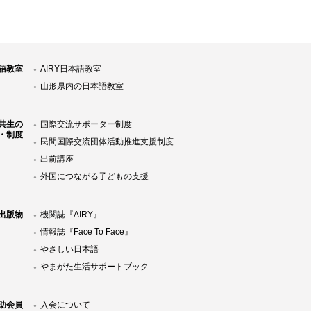
語教室
AIRY日本語教室
山形県内の日本語教室
共生の
国際交流サポーター制度
・制度
民間国際交流団体活動推進支援制度
出前講座
外国につながる子どもの支援
Y出版物
機関誌『AIRY』
情報誌『Face To Face』
やさしい日本語
やまがた生活サポートブック
助会員
入会について