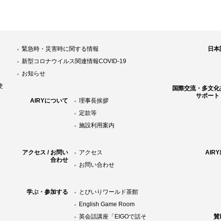
緊急時・災害時に関する情報
日本
新型コロナウイルス関連情報COVID-19
お知らせ
使
国際交流・多文化
サポート
AIRYについて
理事長挨拶
定款等
施設利用案内
アクセス / お問い
アクセス
AIR
合わせ
お問い合わせ
学ぶ・参加する
とびいりワールド茶館
English Game Room
英会話講座「EIGOで話そ
賛