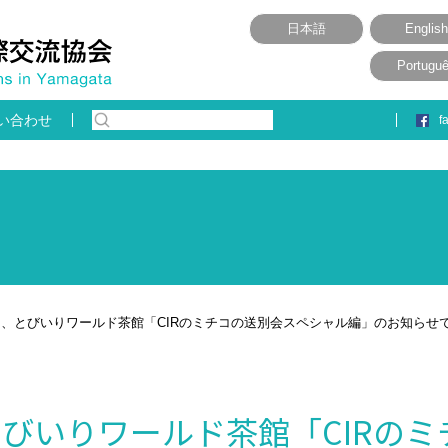
日本語
English
Portugu
い合わせ
f
土）、とびいりワールド茶館「CIRのミチコの送別会スペシャル編」のお知らせ
とびいりワールド茶館「CIRの