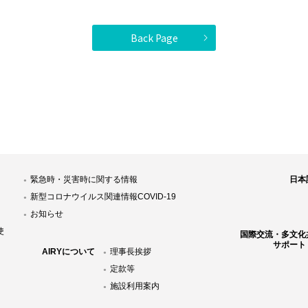
Back Page
緊急時・災害時に関する情報
日本
新型コロナウイルス関連情報COVID-19
お知らせ
使
国際交流・多文化
サポート
AIRYについて
理事長挨拶
定款等
施設利用案内