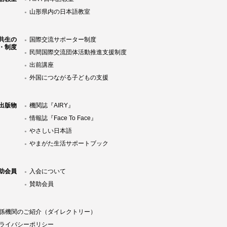
山形県内の日本語教室
共生の
国際交流サポーター制度
・制度
民間国際交流団体活動推進支援制度
出前講座
外国につながる子どもの支援
Y出版物
機関誌『AIRY』
情報誌『Face To Face』
やさしい日本語
やまがた生活サポートブック
助会員
入会について
賛助会員
係機関のご紹介（ダイレクトリー）
ライバシーポリシー