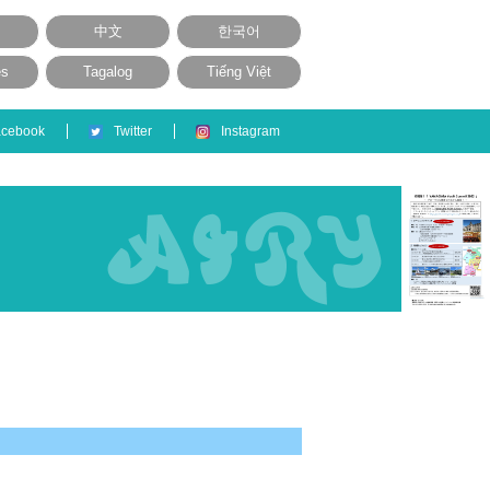
中文
한국어
ês
Tagalog
Tiếng Việt
acebook
Twitter
Instagram