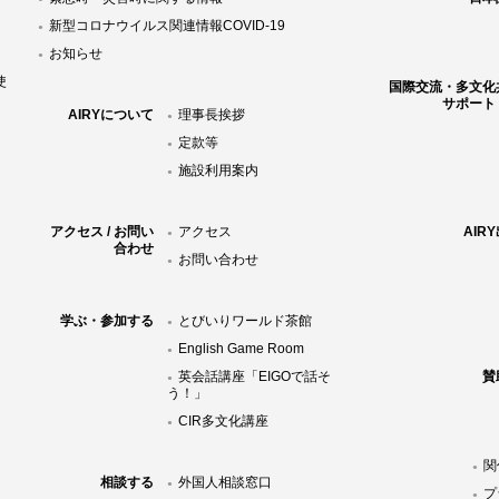
新型コロナウイルス関連情報COVID-19
お知らせ
使
国際交流・多文化
サポート
AIRYについて
理事長挨拶
定款等
施設利用案内
アクセス / お問い
アクセス
AIR
合わせ
お問い合わせ
学ぶ・参加する
とびいりワールド茶館
English Game Room
英会話講座「EIGOで話そ
賛
う！」
CIR多文化講座
関
相談する
外国人相談窓口
プ