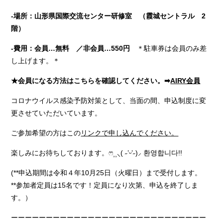
‐場所：山形県国際交流センター研修室 （霞城セントラル 2
階）
‐費用：会員…無料 ／非会員…550円
＊駐車券は会員のみ差
し上げます。＊
★会員になる方法はこちらを確認してください。➡
AIRY会員
コロナウイルス感染予防対策として、当面の間、申込制度に変
更させていただいています。
ご参加希望の方はこの
リンクで申し込んでください。
楽しみにお待ちしております。ෆ⸒⸒⸜( ˶’ᵕ’˶)⸝ 환영합니다!!
(**申込期間は令和４年10月25日（火曜日）まで受付します。
**参加者定員は15名です！定員になり次第、申込を終了しま
す。）
ーーーーーーーーーーーーーーーーーーーーーーーーーーーー