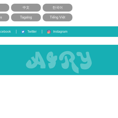
中文
한국어
ês
Tagalog
Tiếng Việt
acebook
Twitter
Instagram