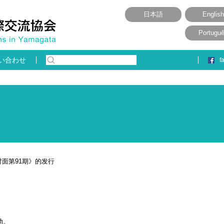
日本語
English
Portugu
い合わせ
f
对面第91期》的发行
动。