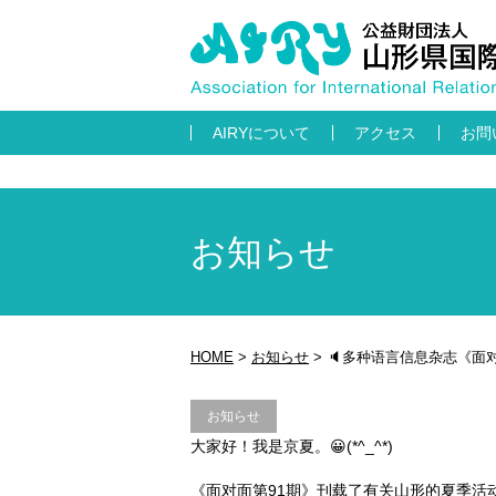
AIRYについて
アクセス
お問
お知らせ
HOME
>
お知らせ
>
🔈多种语言信息杂志《面
お知らせ
大家好！我是京夏。😀(*^_^*)
《面对面第91期》刊载了有关山形的夏季活