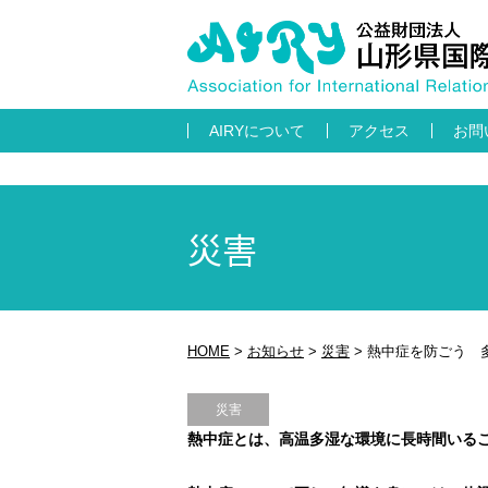
AIRYについて
アクセス
お問
災害
HOME
>
お知らせ
>
災害
>
熱中症を防ごう 
災害
熱中症とは、高温多湿な環境に長時間いる