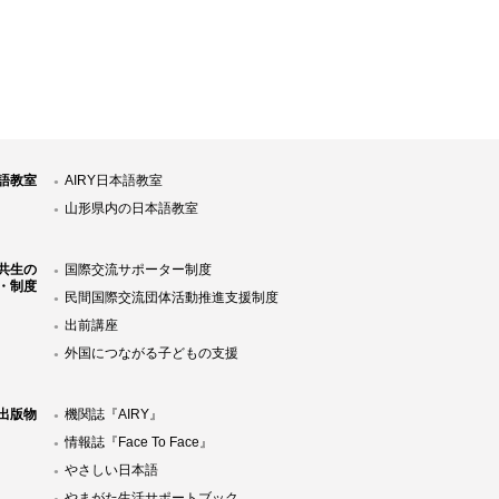
語教室
AIRY日本語教室
山形県内の日本語教室
共生の
国際交流サポーター制度
・制度
民間国際交流団体活動推進支援制度
出前講座
外国につながる子どもの支援
Y出版物
機関誌『AIRY』
情報誌『Face To Face』
やさしい日本語
やまがた生活サポートブック