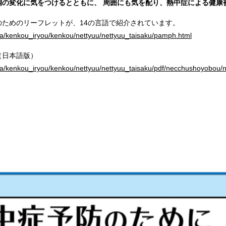
調の変化に気をつけるとともに、 周囲にも気を配り、熱中症による健康
ためのリーフレットが、14の言語で紹介されています。
nya/kenkou_iryou/kenkou/nettyuu/nettyuu_taisaku/pamph.html
（日本語版）
unya/kenkou_iryou/kenkou/nettyuu/nettyuu_taisaku/pdf/necchushoyobou