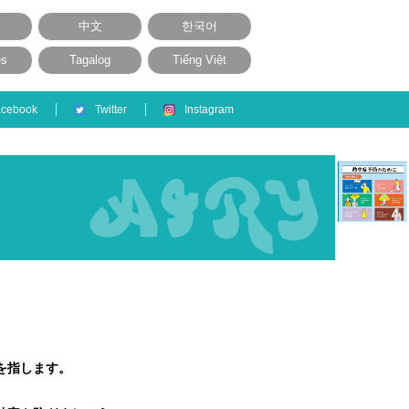
中文
한국어
ês
Tagalog
Tiếng Việt
acebook
Twitter
Instagram
を指します。