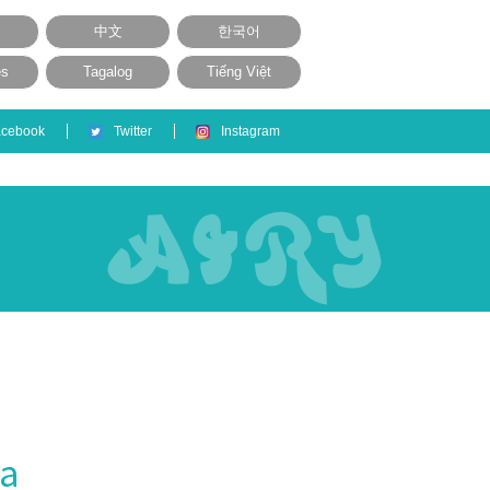
中文
한국어
ês
Tagalog
Tiếng Việt
acebook
Twitter
Instagram
a