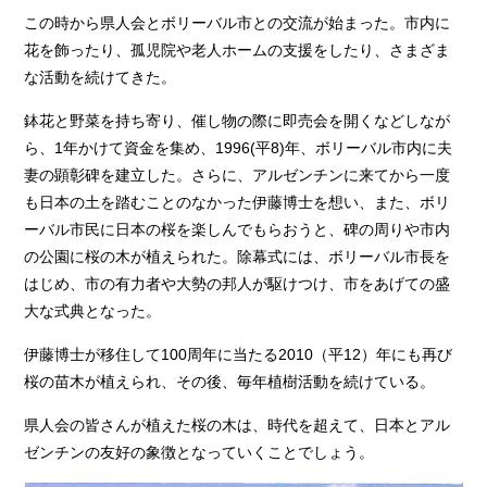
この時から県人会とボリーバル市との交流が始まった。市内に
花を飾ったり、孤児院や老人ホームの支援をしたり、さまざま
な活動を続けてきた。
鉢花と野菜を持ち寄り、催し物の際に即売会を開くなどしなが
ら、1年かけて資金を集め、1996(平8)年、ボリーバル市内に夫
妻の顕彰碑を建立した。さらに、アルゼンチンに来てから一度
も日本の土を踏むことのなかった伊藤博士を想い、また、ボリ
ーバル市民に日本の桜を楽しんでもらおうと、碑の周りや市内
の公園に桜の木が植えられた。除幕式には、ボリーバル市長を
はじめ、市の有力者や大勢の邦人が駆けつけ、市をあげての盛
大な式典となった。
伊藤博士が移住して100周年に当たる2010（平12）年にも再び
桜の苗木が植えられ、その後、毎年植樹活動を続けている。
県人会の皆さんが植えた桜の木は、時代を超えて、日本とアル
ゼンチンの友好の象徴となっていくことでしょう。