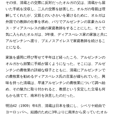
その頃、清蔵との交際に反対だったオルガの父は、清蔵から届
いた手紙を没収し、二人の交際を妨害した。オルガの母親は理
解してくれたが、父親とのいさかいを避けるために、オルガは
外国での教師の仕事を求め、パリでアルゼンチンの富豪カルロ
ス・ディアスべレスの娘の家庭教師をすることにした。そこで
気に入られたオルガは、3年後、ディアスべレス家の家族と共に
アルゼンチンへ渡り、ブエノスアイレスで家庭教師を続けるこ
とになる。
家族を盛岡に呼び寄せて半年ほど経ったころ、アルゼンチンの
オルガから頻繁に手紙が届くようになった。そこには、アルゼ
ンチンの農牧業の詳細な様子とともに、清蔵にアルゼンチンで
の農牧業を勧めるディアスベレス氏の言葉が綴られていた。興
味を持った清蔵は、早速アルゼンチンの農牧業について調べ始
め、その魅力に取り付かれると、教授という安定した立場も何
もかも捨てて、南米行を決意したのだった。
明治42（1909）年6月、清蔵は日本を後にし、シベリヤ経由で
ヨーロッパへ。結婚のために3年ぶりに南米から戻っていたオル