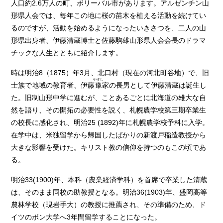
人口約2.6万人の町、ボリーバル市があります。アルゼンチン山
形県人会では、毎年この地に桜の苗木を植える活動を続けてい
るのですが、活動を始めるようになったいきさつを、二人の山
形県出身者、伊藤清蔵博士と佐藤駒雄山形県人会会長のドラマ
チックな人生とともに紹介します。
時は明治8（1875）年3月、北口村（現在の河北町谷地）で、旧
やすし
士族で地域の教育者、伊藤
豫
家の長男として伊藤清蔵は誕生し
た。旧制山形中学に進むが、ことあるごとに北海道の雄大な自
然を語り、その開拓の必要性を説く、札幌農学校第三期卒業生
の校長に感化され、明治25 (1892)年に札幌農学校予科に入学。
在学中は、米独留学から帰国したばかりの新渡戸稲造教授から
大きな影響を受けた。キリスト教の信仰を持つのもこの頃であ
る。
明治33(1900)年、本科（農業経済学科）を首席で卒業した清蔵
は、そのまま同校の助教授となる。明治36(1903)年、盛岡高等
農林学校（現岩手大）の教授に推薦され、その準備のため、ド
イツのボン大学へ3年間留学することになった。