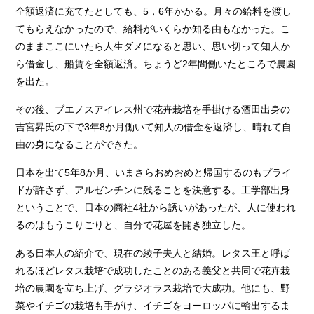
全額返済に充てたとしても、5，6年かかる。月々の給料を渡し
てもらえなかったので、給料がいくらか知る由もなかった。こ
のままここにいたら人生ダメになると思い、思い切って知人か
ら借金し、船賃を全額返済。ちょうど2年間働いたところで農園
を出た。
その後、ブエノスアイレス州で花卉栽培を手掛ける酒田出身の
吉宮昇氏の下で3年8か月働いて知人の借金を返済し、晴れて自
由の身になることができた。
日本を出て5年8か月、いまさらおめおめと帰国するのもプライ
ドが許さず、アルゼンチンに残ることを決意する。工学部出身
ということで、日本の商社4社から誘いがあったが、人に使われ
るのはもうこりごりと、自分で花屋を開き独立した。
ある日本人の紹介で、現在の綾子夫人と結婚。レタス王と呼ば
れるほどレタス栽培で成功したことのある義父と共同で花卉栽
培の農園を立ち上げ、グラジオラス栽培で大成功。他にも、野
菜やイチゴの栽培も手がけ、イチゴをヨーロッパに輸出するま