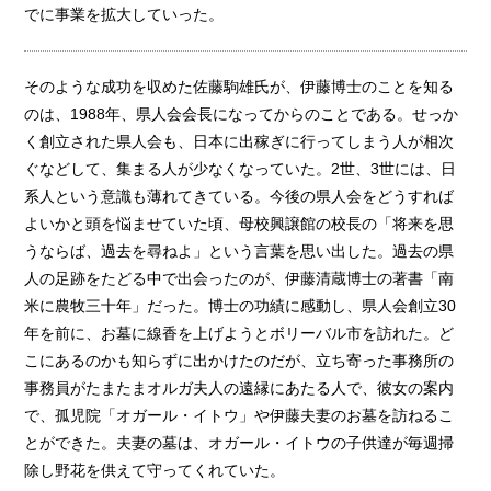
でに事業を拡大していった。
そのような成功を収めた佐藤駒雄氏が、伊藤博士のことを知る
のは、1988年、県人会会長になってからのことである。せっか
く創立された県人会も、日本に出稼ぎに行ってしまう人が相次
ぐなどして、集まる人が少なくなっていた。2世、3世には、日
系人という意識も薄れてきている。今後の県人会をどうすれば
よいかと頭を悩ませていた頃、母校興譲館の校長の「将来を思
うならば、過去を尋ねよ」という言葉を思い出した。過去の県
人の足跡をたどる中で出会ったのが、伊藤清蔵博士の著書「南
米に農牧三十年」だった。博士の功績に感動し、県人会創立30
年を前に、お墓に線香を上げようとボリーバル市を訪れた。ど
こにあるのかも知らずに出かけたのだが、立ち寄った事務所の
事務員がたまたまオルガ夫人の遠縁にあたる人で、彼女の案内
で、孤児院「オガール・イトウ」や伊藤夫妻のお墓を訪ねるこ
とができた。夫妻の墓は、オガール・イトウの子供達が毎週掃
除し野花を供えて守ってくれていた。