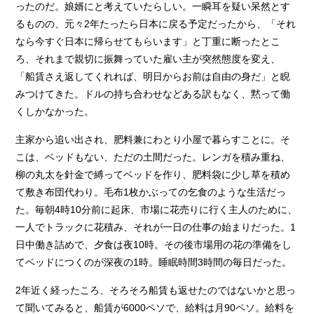
ったのだ。娘婿にと考えていたらしい。一瞬耳を疑い呆然とす
るものの、元々2年たったら日本に戻る予定だったから、「それ
なら今すぐ日本に帰らせてもらいます」と丁重に断ったとこ
ろ、それまで親切に振舞っていた雇い主が突然態度を変え、
「船賃さえ返してくれれば、明日からお前は自由の身だ」と睨
みつけてきた。ドルの持ち合わせなどある訳もなく、黙って働
くしかなかった。
主家から追い出され、肥料兼にわとり小屋で暮らすことに。そ
こは、ベッドもない、ただの土間だった。レンガを積み重ね、
柳の丸太を針金で縛ってベッドを作り、肥料袋に少し草を積め
て敷き布団代わり。毛布1枚かぶっての乞食のような生活だっ
た。毎朝4時10分前に起床、市場に花売りに行く主人のために、
一人でトラックに花積み、それが一日の仕事の始まりだった。1
日中働き詰めで、夕食は夜10時。その後市場用の花の準備をし
てベッドにつくのが深夜の1時。睡眠時間3時間の毎日だった。
2年近く経ったころ、そろそろ船賃も返せたのではないかと思っ
て聞いてみると、船賃が6000ペソで、給料は月90ペソ。給料を