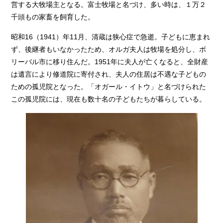
営する大牧場主となる。富士牧場と名づけ、多い時は、１万２
千頭もの家畜を飼育した。
昭和16（1941）年11月、清蔵は狭心症で急逝。子どもに恵まれ
ず、後継者もいなかったため、オルガ夫人は牧場を処分し、ボ
リーバル市に移り住んだ。1951年に夫人が亡くなると、全財産
は遺言により修道院に寄付され、夫人の住居は不遇な子どもの
ための孤児院となった。「オガール・イトウ」と名づけられた
この孤児院には、現在も数十名の子どもたちが暮らしている。