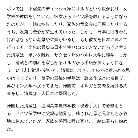
ボンでは、下宿先のディッシュ家にオルガという娘がおり、女
学校の教師をしていた。彼女からドイツ語を教わるようになっ
たのだが、一緒に散歩したり、家族の音楽会に同席したりする
うち、次第に恋心が芽生えていった。しかし、日本には養わな
ければならない老母や弟妹がいるし、もし彼女を日本に連れて
行っても、文化の異なる日本で幸せにはできないだろうと考え
た清蔵は、ボンを離れ、サクセン州のハルレ大学に転学。しか
し、清蔵との別れを寂しがるオルガから手紙が届くようにな
り、1年以上文通が続いた。清蔵にしても、オルガに惹かれる思
いは同じであり、留学の最後の半年は、論文作成との名目で、
再びボン大学へ戻ってきた。帰国前、オルガと交際を続ける約
束をし、清蔵は一人日本に帰国した。
帰国した清蔵は、盛岡高等農林学校（現岩手大）で教鞭をと
る。ドイツ留学中に父親は他界し、残された母と兄弟たちが谷
地に住んでいたが、家族を盛岡に呼び寄せ、一緒に暮らし始め
た。