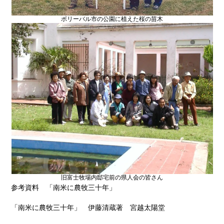
ボリーバル市の公園に植えた桜の苗木
旧富士牧場内邸宅前の県人会の皆さん
参考資料 「南米に農牧三十年」
「南米に農牧三十年」 伊藤清蔵著 宮越太陽堂