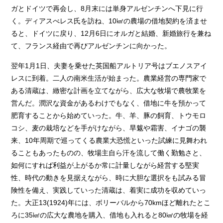
ガとドイツで再会し、8月末には単身アルゼンチンへ下見に行
く。ディアスべレス氏を訪ね、10㎢の農場の借地契約を済ませ
ると、ドイツに戻り、12月6日にオルガと結婚、新婚旅行を兼ね
て、フランス経由で再びアルゼンチンに向かった。
翌年1月1日、夫妻を乗せた英国船アルトリア号はブエノスアイ
レスに到着。二人の南米生活が始まった。農業経営の専門家で
ある清蔵は、緻密な計画を立てながら、広大な牧場で農牧業を
営んだ。潤沢な資金があるわけでもなく、借地に牛を預かって
肥育することから始めていった。牛、羊、豚の飼育、トウモロ
コシ、麦の栽培などを手がけながら、旱魃や霜害、イナゴの襲
来、10年周期で巡ってくる農業大恐慌といった試練に見舞われ
ることもあったものの、牧場主自ら汗を流して働く勤勉さと、
如何にすれば利益が上がるか常に計量しながら経営する堅実
性、時代の動きを見据えながら、時に大胆な選択をも試みる冒
険性を備え、実践していった清蔵は、着実に成功を収めていっ
た。大正13(1924)年には、ボリーバルから70kmほど離れたとこ
ろに35㎢の広大な農地を購入、借地も入れると80㎢の牧場を経