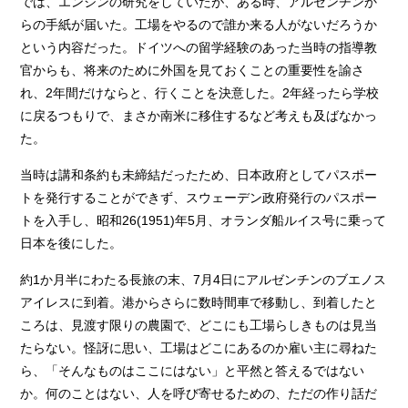
では、エンジンの研究をしていたが、ある時、アルゼンチンか
らの手紙が届いた。工場をやるので誰か来る人がないだろうか
という内容だった。ドイツへの留学経験のあった当時の指導教
官からも、将来のために外国を見ておくことの重要性を諭さ
れ、2年間だけならと、行くことを決意した。2年経ったら学校
に戻るつもりで、まさか南米に移住するなど考えも及ばなかっ
た。
当時は講和条約も未締結だったため、日本政府としてパスポー
トを発行することができず、スウェーデン政府発行のパスポー
トを入手し、昭和26(1951)年5月、オランダ船ルイス号に乗って
日本を後にした。
約1か月半にわたる長旅の末、7月4日にアルゼンチンのブエノス
アイレスに到着。港からさらに数時間車で移動し、到着したと
ころは、見渡す限りの農園で、どこにも工場らしきものは見当
たらない。怪訝に思い、工場はどこにあるのか雇い主に尋ねた
ら、「そんなものはここにはない」と平然と答えるではない
か。何のことはない、人を呼び寄せるための、ただの作り話だ