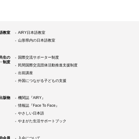
語教室
AIRY日本語教室
山形県内の日本語教室
共生の
国際交流サポーター制度
・制度
民間国際交流団体活動推進支援制度
出前講座
外国につながる子どもの支援
Y出版物
機関誌『AIRY』
情報誌『Face To Face』
やさしい日本語
やまがた生活サポートブック
助会員
入会について