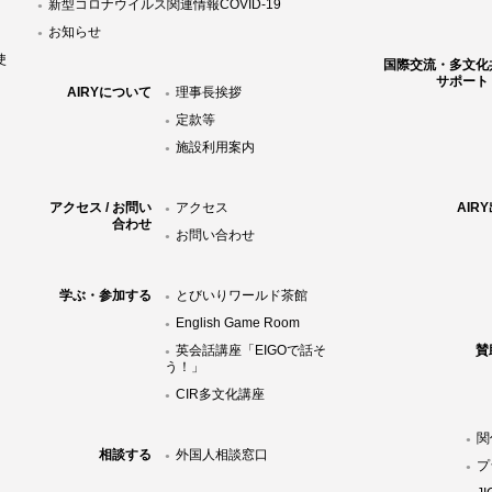
新型コロナウイルス関連情報COVID-19
お知らせ
使
国際交流・多文化
サポート
AIRYについて
理事長挨拶
定款等
施設利用案内
アクセス / お問い
アクセス
AIR
合わせ
お問い合わせ
学ぶ・参加する
とびいりワールド茶館
English Game Room
英会話講座「EIGOで話そ
賛
う！」
CIR多文化講座
関
相談する
外国人相談窓口
プ