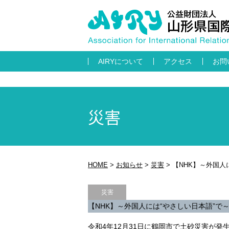
AIRYについて
アクセス
お問
災害
HOME
>
お知らせ
>
災害
>
【NHK】～外国人
災害
【NHK】～外国人には“やさしい日本語”
令和4年12月31日に鶴岡市で土砂災害が発