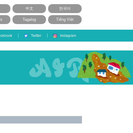
中文
한국어
ês
Tagalog
Tiếng Việt
acebook
Twitter
Instagram