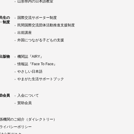
山形県内の日本語教室
共生の
国際交流サポーター制度
・制度
民間国際交流団体活動推進支援制度
出前講座
外国につながる子どもの支援
Y出版物
機関誌『AIRY』
情報誌『Face To Face』
やさしい日本語
やまがた生活サポートブック
助会員
入会について
賛助会員
係機関のご紹介（ダイレクトリー）
ライバシーポリシー