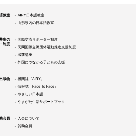
語教室
AIRY日本語教室
山形県内の日本語教室
共生の
国際交流サポーター制度
・制度
民間国際交流団体活動推進支援制度
出前講座
外国につながる子どもの支援
Y出版物
機関誌『AIRY』
情報誌『Face To Face』
やさしい日本語
やまがた生活サポートブック
助会員
入会について
賛助会員