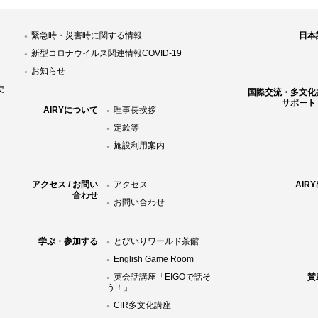
緊急時・災害時に関する情報
日本
新型コロナウイルス関連情報COVID-19
お知らせ
使
国際交流・多文化
サポート
AIRYについて
理事長挨拶
定款等
施設利用案内
アクセス / お問い
アクセス
AIR
合わせ
お問い合わせ
学ぶ・参加する
とびいりワールド茶館
English Game Room
英会話講座「EIGOで話そ
賛
う！」
CIR多文化講座