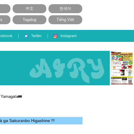
中文
한국어
ês
Tagalog
Tiếng Việt
acebook
Twitter
Instagram
h Yamagata🚌
à ga Sakuranbo Higashine !!!