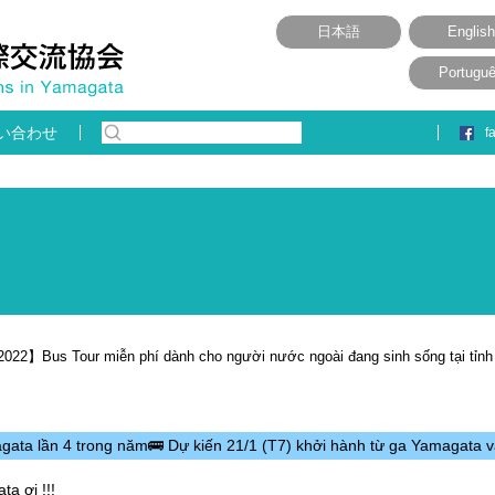
日本語
English
Portugu
い合わせ
f
】Bus Tour miễn phí dành cho người nước ngoài đang sinh sống tại tỉn
ata lần 4 trong năm🚌 Dự kiến 21/1 (T7) khởi hành từ ga Yamagata v
a ơi !!!