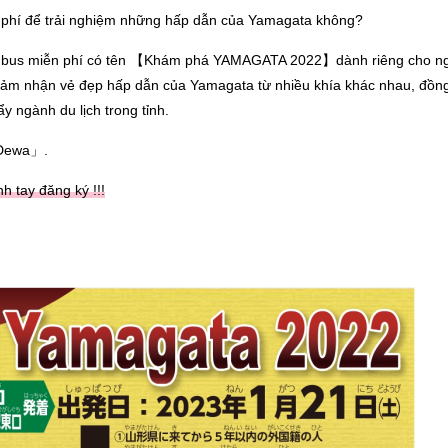
 phí để trải nghiệm những hấp dẫn của Yamagata không?
xe bus miễn phí có tên 【Khám phá YAMAGATA 2022】dành riêng cho ngư
ảm nhận vẻ đẹp hấp dẫn của Yamagata từ nhiều khía khác nhau, đồng 
 ngành du lịch trong tỉnh.
 Dewa」.
h tay đăng ký !!!