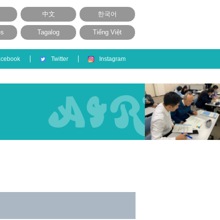
中文
한국어
ês
Tagalog
Tiếng Việt
acebook
Twitter
Instagram