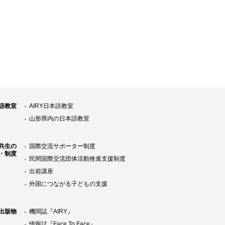
語教室
AIRY日本語教室
山形県内の日本語教室
共生の
国際交流サポーター制度
・制度
民間国際交流団体活動推進支援制度
出前講座
外国につながる子どもの支援
Y出版物
機関誌『AIRY』
情報誌『Face To Face』