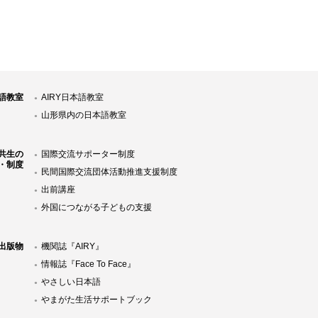
語教室
AIRY日本語教室
山形県内の日本語教室
共生の
国際交流サポーター制度
・制度
民間国際交流団体活動推進支援制度
出前講座
外国につながる子どもの支援
Y出版物
機関誌『AIRY』
情報誌『Face To Face』
やさしい日本語
やまがた生活サポートブック