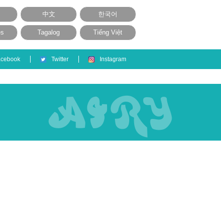
中文
한국어
ês
Tagalog
Tiếng Việt
acebook
Twitter
Instagram