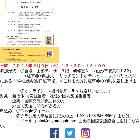
日時 ２０２３年２月９日（木）１３：３０～１５：００
参加形式 ①会場 山形テルサ ３階 研修室A （山形市双葉町1-2-3）
※
駐車券補助あり
リッチモンドホテルとマックスバリュの間
にある「24h山形駅西口駐車場」をご利用の方に駐車券の補助を差し上げま
す
②オンライン ※後日参加URLをお送りいたします
対象 自治体 防災担当者・在住外国人支援担当者
企業・国際交流関係団体の方
外国人支援に関心がある方
申込み ①
Googleフォーム
②チラシ裏の申込書に記入の上、FAX（023-646-8860）または、
メール（info@airyamagata.org) 山形県国際交流協会に送付くださ
い。
facebook
Twitter
Instagram