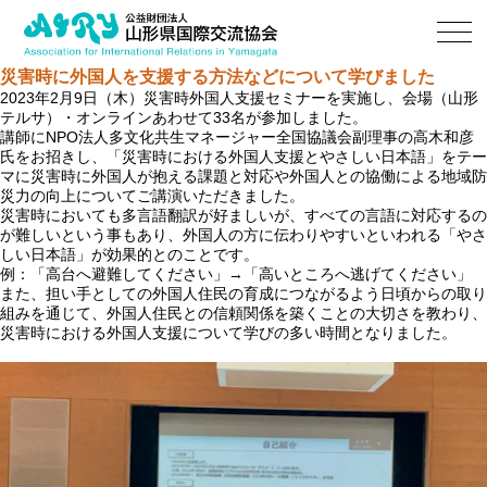
災害時に外国人を支援する方法などについて学びました
2023年2月9日（木）災害時外国人支援セミナーを実施し、会場（山形
テルサ）・オンラインあわせて33名が参加しました。
講師にNPO法人多文化共生マネージャー全国協議会副理事の高木和彦
氏をお招きし、「災害時における外国人支援とやさしい日本語」をテー
マに災害時に外国人が抱える課題と対応や外国人との協働による地域防
災力の向上についてご講演いただきました。
災害時においても多言語翻訳が好ましいが、すべての言語に対応するの
が難しいという事もあり、外国人の方に伝わりやすいといわれる「やさ
しい日本語」が効果的とのことです。
例：「高台へ避難してください」→「高いところへ逃げてください」
また、担い手としての外国人住民の育成につながるよう日頃からの取り
組みを通じて、外国人住民との信頼関係を築くことの大切さを教わり、
災害時における外国人支援について学びの多い時間となりました。