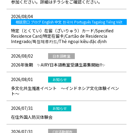
参加ください。詳細はチラシをご確認ください。
2026/08/04
相談窓口 ブログ English 中文 한국어 Português Tagalog Tiếng Việt
特定（とくてい）在留（ざいりゅう）カード/Specified
Residence Card/特定在留卡/Cartão de Residencia
Integrado/특정체류카드/Thẻ ngoại kiều đặc định
2026/08/02
日本語教室
2026年後期 ✨AIRY日本語教室受講生募集開始!!✨
2026/08/01
お知らせ
多文化共生推進イベント ～インドネシア文化体験イベン
ト～
2026/07/31
お知らせ
在住外国人防災体験会
2026/07/31
CIR活動報告