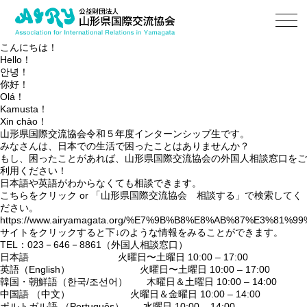
こんにちは！
Hello！
안녕！
你好！
Olá！
Kamusta！
Xin chào！
山形県国際交流協会令和５年度インターンシップ生です。
みなさんは、日本での生活で困ったことはありませんか？
もし、困ったことがあれば、山形県国際交流協会の外国人相談窓口をご
利用ください！
日本語や英語がわからなくても相談できます。
こちらをクリック or 「山形県国際交流協会 相談する」で検索してく
ださい。
https://www.airyamagata.org/%E7%9B%B8%E8%AB%87%E3%81%9
サイトをクリックすると下↓のような情報をみることができます。
TEL：023－646－8861（外国人相談窓口）
日本語 火曜日〜土曜日 10:00 – 17:00
英語（English） 火曜日〜土曜日 10:00 – 17:00
韓国・朝鮮語（한국/조선어） 木曜日＆土曜日 10:00 – 14:00
中国語 （中文） 火曜日＆金曜日 10:00 – 14:00
ポルトガル語 （Português） 水曜日 10:00 – 14:00