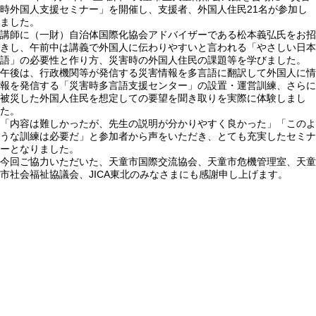
時外国人支援セミナー」を開催し、支援者、外国人住民21名が参加し
ました。
講師に（一財）自治体国際化協会アドバイザーである松本義弘氏をお招
きし、午前中は講義で外国人に伝わりやすいと言われる「やさしい日本
語」の必要性と作り方、災害時の外国人住民の課題等を学びました。
午後は、行政機関等が発信する災害情報を多言語に翻訳して外国人に情
報を発信する「災害時多言語支援センター」の設置・運営訓練、さらに
被災した外国人住民を想定しての要望を聞き取りを実際に体験しまし
た。
「内容は難しかったが、先生の説明が分かりやすく良かった」「このよ
うな訓練は必要だ」と参加者から声をいただき、とても充実したセミナ
ーとなりました。
今回ご協力いただいた、天童市国際交流協会、天童市危機管理室、天童
市社会福祉協議会、JICA東北のみなさまにも感謝申し上げます。