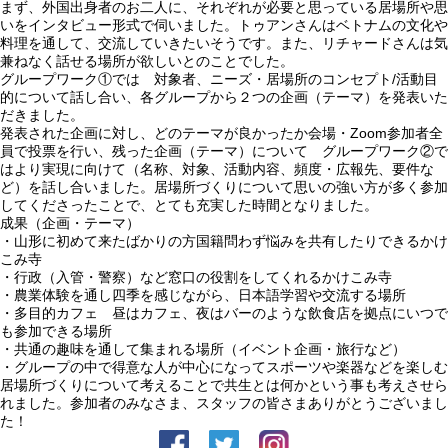
まず、外国出身者のお二人に、それぞれが必要と思っている居場所や思
いをインタビュー形式で伺いました。トゥアンさんはベトナムの文化や
料理を通して、交流していきたいそうです。また、リチャードさんは気
兼ねなく話せる場所が欲しいとのことでした。
グループワーク①では 対象者、ニーズ・居場所のコンセプト/活動目
的について話し合い、各グループから２つの企画（テーマ）を発表いた
だきました。
発表された企画に対し、どのテーマが良かったか会場・Zoom参加者全
員で投票を行い、残った企画（テーマ）について グループワーク②で
はより実現に向けて（名称、対象、活動内容、頻度・広報先、要件な
ど）を話し合いました。居場所づくりについて思いの強い方が多く参加
してくださったことで、とても充実した時間となりました。
成果（企画・テーマ）
・山形に初めて来たばかりの方国籍問わず悩みを共有したりできるかけ
こみ寺
・行政（入管・警察）など窓口の役割をしてくれるかけこみ寺
・農業体験を通し四季を感じながら、日本語学習や交流する場所
・多目的カフェ 昼はカフェ、夜はバーのような飲食店を拠点にいつで
も参加できる場所
・共通の趣味を通して集まれる場所（イベント企画・旅行など）
・グループの中で得意な人が中心になってスポーツや楽器などを楽しむ
居場所づくりについて考えることで共生とは何かという事も考えさせら
れました。参加者のみなさま、スタッフの皆さまありがとうございまし
た！
facebook
Twitter
Instagram