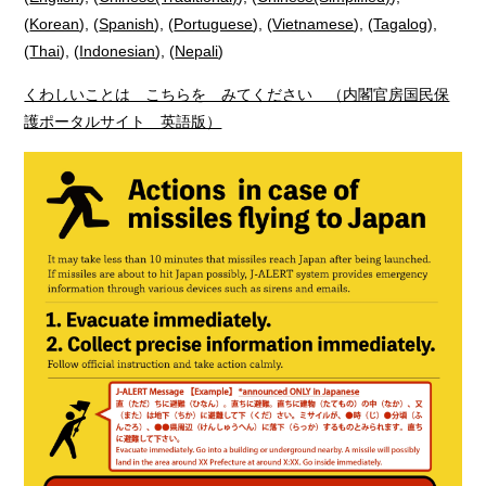
(
Korean
), (
Spanish
), (
Portuguese
), (
Vietnamese
), (
Tagalog
),
(
Thai
), (
Indonesian
), (
Nepali
)
くわしいことは こちらを みてください （内閣官房国民保
護ポータルサイト 英語版）