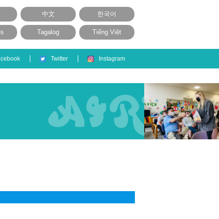
中文
한국어
ês
Tagalog
Tiếng Việt
acebook
Twitter
Instagram