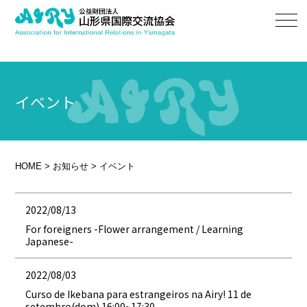
イベント
HOME
>
お知らせ
>
イベント
2022/08/13
For foreigners -Flower arrangement / Learning
Japanese-
2022/08/03
Curso de Ikebana para estrangeiros na Airy! 11 de
setembro(dom) 16:00~17:30