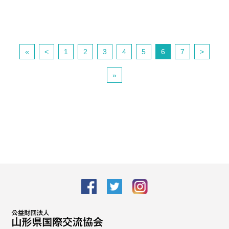
«
<
1
2
3
4
5
6
7
>
»
facebook
Twitter
Instagram