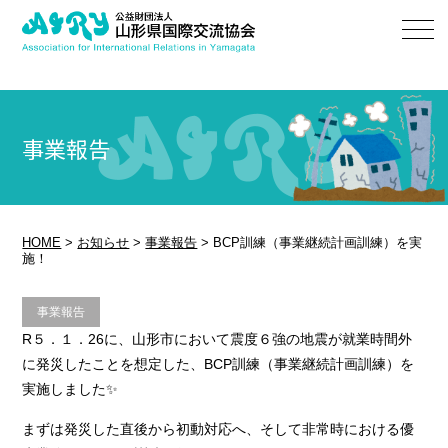
事業報告
HOME
>
お知らせ
>
事業報告
>
BCP訓練（事業継続計画訓練）を実
施！
事業報告
R５．１．26に、山形市において震度６強の地震が就業時間外
に発災したことを想定した、BCP訓練（事業継続計画訓練）を
実施しました✨
まずは発災した直後から初動対応へ、そして非常時における優