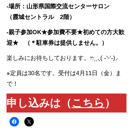
‐場所：山形県国際交流センターサロン
（霞城セントラル 2階）
‐親子参加OK★参加費不要★初めての方大歓
迎★ （＊駐車券は提供しません。）
楽しみにお待ちしております。ෆ⸒⸒⸜( ˶’ᵕ’˶)⸝
※定員は30名です。受付は4月11日（金）ま
で！
申し込みは（
こちら
）