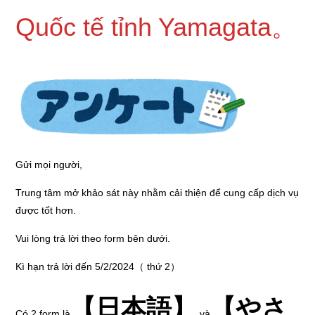
Quốc tế tỉnh Yamagata。
Gửi mọi người,
Trung tâm mở khảo sát này nhằm cải thiện để cung cấp dịch vụ
được tốt hơn.
Vui lòng trả lời theo form bên dưới.
Kì hạn trả lời đến 5/2/2024（ thứ 2）
【
日本語
】
【
やさ
Có 2 form là
và