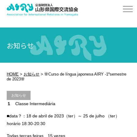
お知らせ
HOME
>
お知らせ
>
🌸Curso de língua japonesa AIRY -1ºsemestre
de 2023🌸
お知らせ
１
Classe Intermediária
■data？：18 de abril de 2023（ter）～ 25 de julho （ter）
horário 18:30-20:30
Todas terças feiras 15 vezes