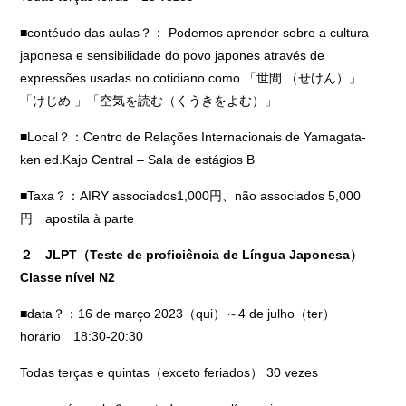
■contéudo das aulas？： Podemos aprender sobre a cultura
japonesa e sensibilidade do povo japones através de
expressões usadas no cotidiano como 「世間 （せけん）」
「けじめ 」「空気を読む（くうきをよむ）」
■Local？：Centro de Relações Internacionais de Yamagata-
ken ed.Kajo Central – Sala de estágios B
■Taxa？：AIRY associados1,000円、não associados 5,000
円 apostila à parte
２ JLPT（Teste de proficiência de Língua Japonesa）
Classe nível N2
■data？：16 de março 2023（qui）～4 de julho（ter）
horário 18:30-20:30
Todas terças e quintas（exceto feriados） 30 vezes