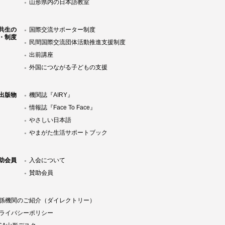
山形県内の日本語教室
共生の
国際交流サポーター制度
・制度
民間国際交流団体活動推進支援制度
出前講座
外国につながる子どもの支援
Y出版物
機関誌『AIRY』
情報誌『Face To Face』
やさしい日本語
やまがた生活サポートブック
助会員
入会について
賛助会員
係機関のご紹介（ダイレクトリー）
ライバシーポリシー