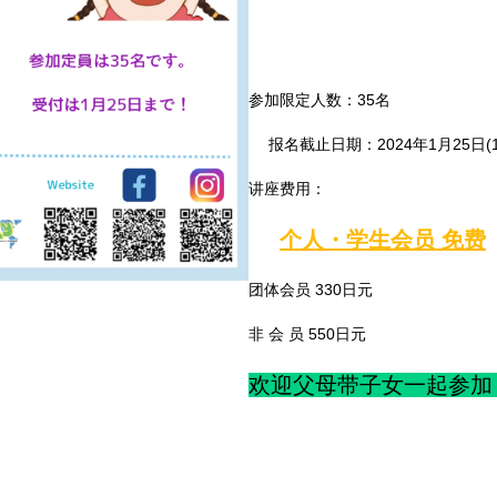
参加限定人数：35名
报名截止日期：2024年1月25日(1
讲座费用：
个人・学生会员 免费
团体会员 330日元
非 会 员 550日元
欢迎父母带子女一起参加