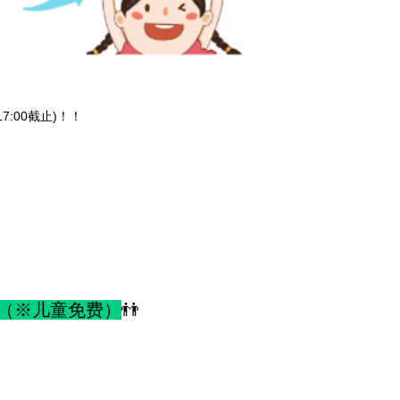
7:00截止)！！
（※儿童免费）
👬