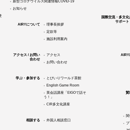
新型コロナウイルス関連情報COVID-19
お知らせ
使
国際交流・多文化
サポート
AIRYについて
理事長挨拶
定款等
施設利用案内
アクセス / お問い
アクセス
AIR
合わせ
お問い合わせ
学ぶ・参加する
とびいりワールド茶館
English Game Room
英会話講座「EIGOで話そ
賛
う！」
CIR多文化講座
関
相談する
外国人相談窓口
プ