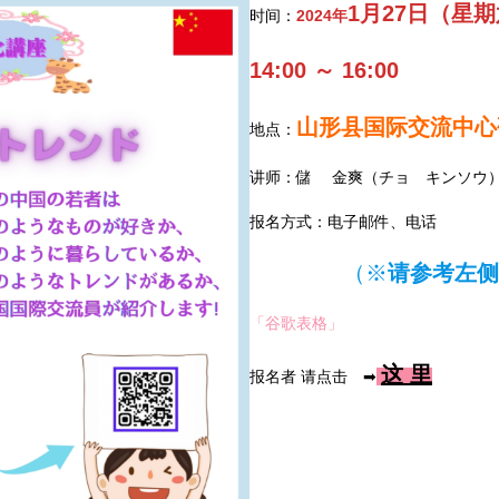
1月27日（星
时间：
2024年
14:00 ～ 16:00
山形县国际交流中心
地点：
讲师：儲 金爽（チョ キンソウ
报名方式：
电子邮件、电话
（※
请参考左侧
「谷歌表格」
这 里
报名者 请点击 ➡