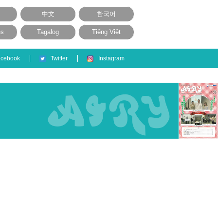
中文
한국어
ês
Tagalog
Tiếng Việt
acebook
Twitter
Instagram