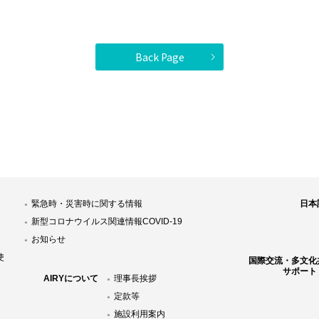
Back Page
緊急時・災害時に関する情報
日本
新型コロナウイルス関連情報COVID-19
お知らせ
使
国際交流・多文化
サポート
AIRYについて
理事長挨拶
定款等
施設利用案内