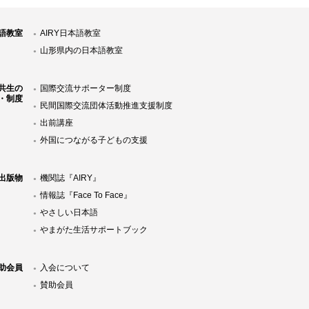
語教室
AIRY日本語教室
山形県内の日本語教室
共生の
国際交流サポーター制度
・制度
民間国際交流団体活動推進支援制度
出前講座
外国につながる子どもの支援
Y出版物
機関誌『AIRY』
情報誌『Face To Face』
やさしい日本語
やまがた生活サポートブック
助会員
入会について
賛助会員