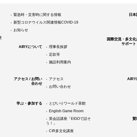
緊急時・災害時に関する情報
日本
新型コロナウイルス関連情報COVID-19
お知らせ
使
国際交流・多文化
サポート
AIRYについて
理事長挨拶
定款等
施設利用案内
アクセス / お問い
アクセス
AIR
合わせ
お問い合わせ
学ぶ・参加する
とびいりワールド茶館
English Game Room
英会話講座「EIGOで話そ
賛
う！」
CIR多文化講座