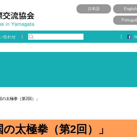
日本語
English
Portugu
い合わせ
f
国の太極拳（第2回）」
国の太極拳（第2回）」