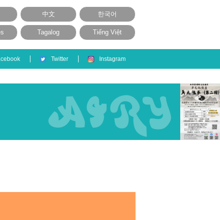
中文
한국어
ês
Tagalog
Tiếng Việt
acebook
Twitter
Instagram