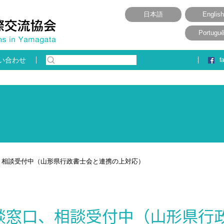
日本語
English
Portugu
い合わせ
f
、相談受付中（山形県行政書士会と連携の上対応）
談窓口、相談受付中（山形県行