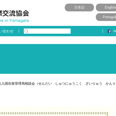
日本語
English
Portugu
い合わせ
f
台出入国在留管理局相談会（せんだい しゅつにゅうこく ざいりゅう かん