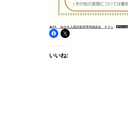
★R4 仙台出入国在留管理局相談会 チラシ
ダウン
いいね: