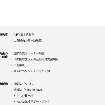
語教室
AIRY日本語教室
山形県内の日本語教室
共生の
国際交流サポーター制度
・制度
民間国際交流団体活動推進支援制度
出前講座
外国につながる子どもの支援
Y出版物
機関誌『AIRY』
情報誌『Face To Face』
やさしい日本語
やまがた生活サポートブック