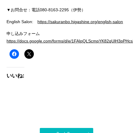
▼お問合せ：電話080-8163-2295（伊勢）
English Salon:
https://sakuranbo.higashine.org/english-salon
申し込みフォーム
https://docs.google.com/forms/d/e/1FAIpQLScmpYK82qUlH3pPH
いいね: