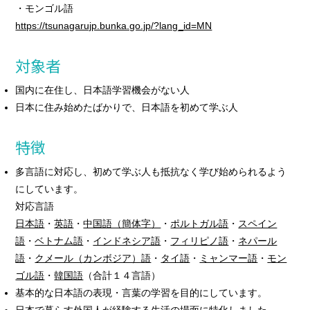
・モンゴル語
https://tsunagarujp.bunka.go.jp/?lang_id=MN
対象者
国内に在住し、日本語学習機会がない人
日本に住み始めたばかりで、日本語を初めて学ぶ人
特徴
多言語に対応し、初めて学ぶ人も抵抗なく学び始められるよう
にしています。
対応言語
日本語
・
英語
・
中国語（簡体字）
・
ポルトガル語
・
スペイン
語
・
ベトナム語
・
インドネシア語
・
フィリピノ語
・
ネパール
語
・
クメール（カンボジア）語
・
タイ語
・
ミャンマー語
・
モン
ゴル語
・
韓国語
（合計１４言語）
基本的な日本語の表現・言葉の学習を目的にしています。